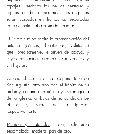
ropajes (verdosos los de los centrales y
rojizos los de los extremos). Los angelitos
están ubicados en hornacinas separadas
por columnitas abalaustradas enteras.
El último cuerpo repite la ornamentación del
anterior (cálices, fuentecitas, volutas...)
que, precisamente, le sirven de apoyo, y
cuyas hornacinas aparecen sin veneras y
sin figuras.
Corona el conjunto una pequeña talla de
San Agustín, ataviado con el hábito de su
orden y portando un báculo y una maqueta
de la Iglesia, atributos de su condición de
obispo y Padre de la Iglesia,
respectivamente.
Técnica y materiales
: Tala, policromía
ensamblado, madera, pan de oro.