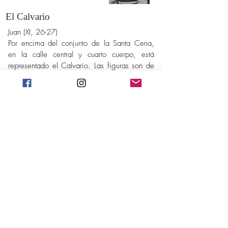
El Calvario
Juan (XI, 26-27)
Por encima del conjunto de la Santa Cena,
en la calle central y cuarto cuerpo, está
representado el Calvario. Las figuras son de
canon alargado que juegan con al
perspectiva visual del espectador.
Cristo aparece muerto con la cabeza
inclinada sobre el hombro derecho. Se trata
de una tala de gran calidad en la que el
artista centra su especial atención en al
expresión serena y dulce del rostro del
Salvador.
Tres angelitos vuelan junto a la cruz y portan
cálices para recoger la sangre que mana de
las heridas de Cristo. Visten túnicas azules
con adornos florales. Al pie de la cruz, a
ambos lados, aparecen las figuras de la
Virgen y San Juan. Ambos inclinan la cabeza