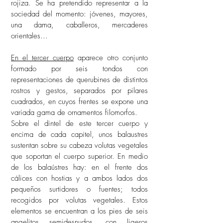
rojiza. Se ha pretendido representar a la
sociedad del momento: jóvenes, mayores,
una dama, caballeros, mercaderes
orientales...
En el tercer cuerpo
aparece otro conjunto
formado por seis tondos con
representaciones de querubines de distintos
rostros y gestos, separados por pilares
cuadrados, en cuyos frentes se expone una
variada gama de ornamentos filomorfos.
Sobre el dintel de este tercer cuerpo y
encima de cada capitel, unos balaustres
sustentan sobre su cabeza volutas vegetales
que soportan el cuerpo superior. En medio
de los balaústres hay: en el frente dos
cálices con hostias y a ambos lados dos
pequeños surtidores o fuentes; todos
recogidos por volutas vegetales. Estos
elementos se encuentran a los pies de seis
angelitos semidesnudos, con ligeros